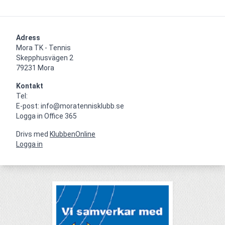
Adress
Mora TK - Tennis

Skepphusvägen 2

79231 Mora
Kontakt
Tel: 

Logga in Office 365
Drivs med
KlubbenOnline
Logga in